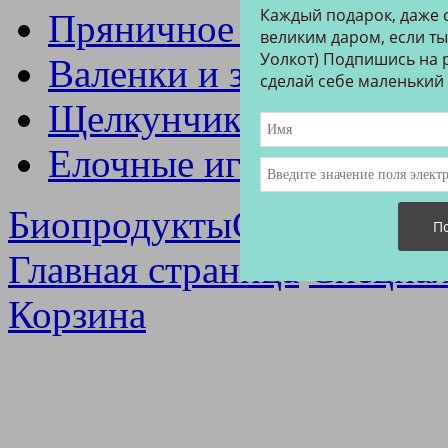
Каждый подарок, даже 
Пряничное ателье
великим даром, если ты
Уолкот) Подпишись на р
Валенки и зимние свит
сделай себе маленький
Щелкунчики, карусели,
Елочные игрушки
Биопродукты
Специальны
Главная страница
Специал
Корзина