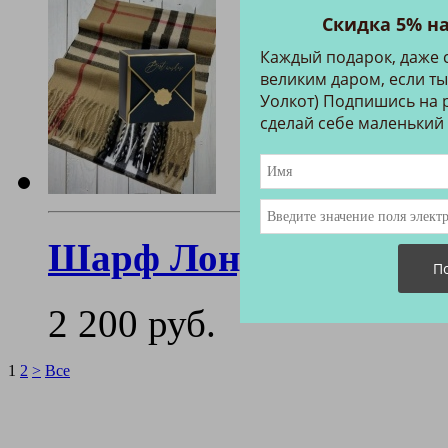
Скидка 5% н
Каждый подарок, даже 
великим даром, если ты
Уолкот) Подпишись на р
сделай себе маленький
Шарф Лондон
2 200 руб.
1
2
>
Все