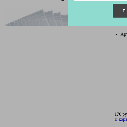
Ар
170 ру
В кор