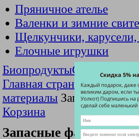
Пряничное ателье
Валенки и зимние свит
Щелкунчики, карусели,
Елочные игрушки
Биопродукты
Специальны
Скидка 5% н
Главная страница
Каталог
Каждый подарок, даже 
великим даром, если ты
материалы
Запасные файл
Уолкот) Подпишись на р
сделай себе маленький
Корзина
Запасные файлы для 