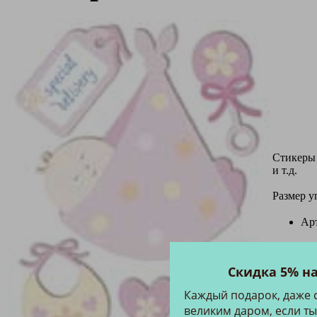
Стикеры 
и т.д.
Размер уп
Ар
Скидка 5% н
Каждый подарок, даже 
великим даром, если ты