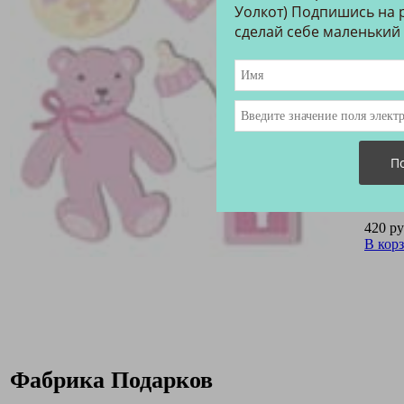
Уолкот) Подпишись на р
сделай себе маленький
420 ру
В кор
Фабрика Подарков