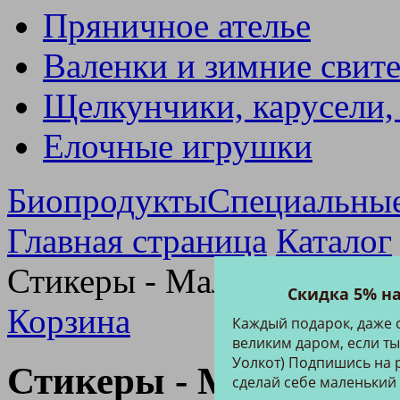
Пряничное ателье
Валенки и зимние свит
Щелкунчики, карусели,
Елочные игрушки
Биопродукты
Специальны
Главная страница
Каталог
Стикеры - Малыш 1
Скидка 5% н
Корзина
Каждый подарок, даже 
великим даром, если ты
Уолкот) Подпишись на р
Стикеры - Малыш 1
сделай себе маленький