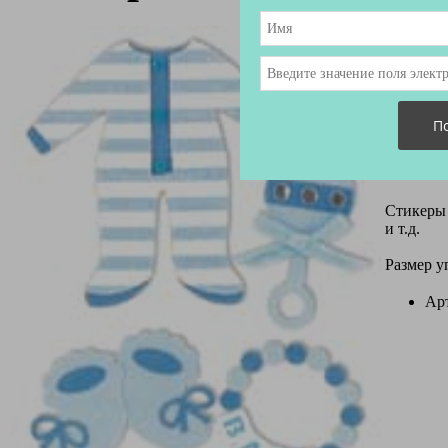
Стикеры 
и т.д.
Размер уп
Ар