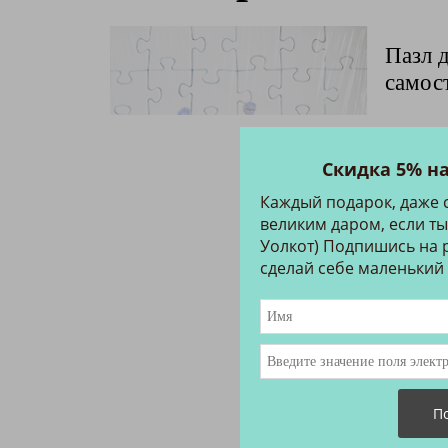
Пазл 
самос
48 ча
Скидка 5% н
Матер
Каждый подарок, даже 
Эколо
великим даром, если ты
Уолкот) Подпишись на р
сделай себе маленький
Рекоме
Запако
Произ
Ар