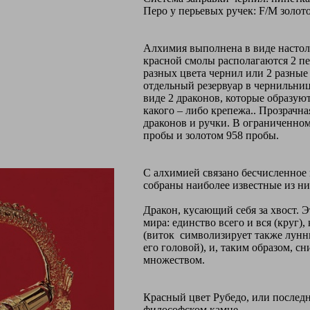
Перо у перьевых ручек: F/M золото 
Алхимия выполнена в виде настол
красной смолы располагаются 2 пер
разных цвета чернил или 2 разные
отдельный резервуар в чернильниц
виде 2 драконов, которые образую
какого – либо крепежа.. Прозрачн
драконов и ручки. В ограниченном
пробы и золотом 958 пробы.
С алхимией связано бесчисленное
собраны наиболее известные из ни
Дракон, кусающий себя за хвост. 
мира: единство всего и вся (круг)
(виток символизирует также лунны
его головой), и, таким образом, 
множеством.
Красный цвет Рубедо, или последн
философском камне.