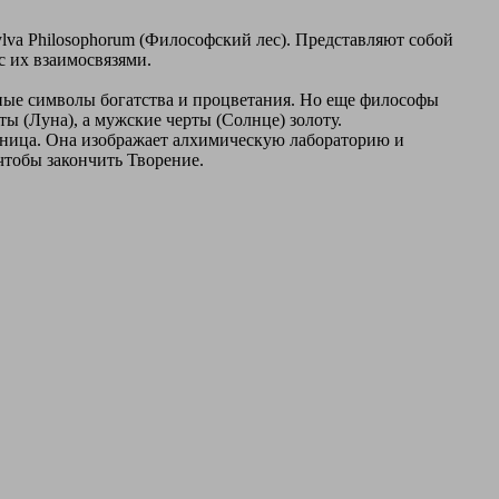
lva Philosophorum (Философский лес). Представляют собой
с их взаимосвязями.
чные символы богатства и процветания. Но еще философы
ы (Луна), а мужские черты (Солнце) золоту.
ьница. Она изображает алхимическую лабораторию и
чтобы закончить Творение.