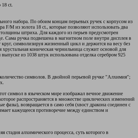
18 сt.
ьного набора. По обоим концам перьевых ручек с корпусом из
а F/M из золота 18 сt., которые позволяют использовать два
 толщины штриха. Для каждого из перьев предусмотрен
е. Сама ручка подвешена в магнитном поле внутри дисплея в
т круг, символизируя жизненный цикл и держится на весу без
ая хрустальная коническая чернильница служит основой для
 выпуске из 1038 штук использована отделка серебром 925
 количество символов. В двойной перьевой ручке "Алхимия";
х.
Этот символ в языческом мире изображал вечное движение
, которое распространяется в множестве циклических изменений
е фазы), возвращается в само себя (хвост дракона соединен с
снимает кажущееся противоречие между единством и
яя стадия алхимического процесса, суть которого в