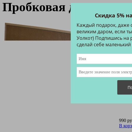
Пробковая доска, 60x
Скидка 5% н
Каждый подарок, даже 
великим даром, если ты
Пробк
Уолкот) Подпишись на р
рекла
сделай себе маленький
В ком
синий)
Размер
Ар
990 ру
В кор