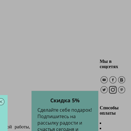
Мы в
соцсетях
Скидка 5%
Способы
Сделайте себе подарок!
оплаты
Подпишитесь на
рассылку радости и
учной работы,
счастья сегодня и