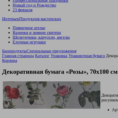
Профессиональные праздники
Новый год и Рождество
23 февраля
Интерьер
Продукция мастерских
Пряничное ателье
Валенки и зимние свитера
Щелкунчики, карусели, ангелы
Елочные игрушки
Биопродукты
Специальные предложения
Главная страница
Каталог
Упаковка
Упаковочная бумага
Декора
Корзина
Декоративная бумага «Розы», 70х100 см
Декорати
рисунком
Ар