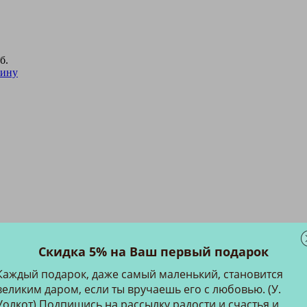
б.
зину
Скидка 5% на Ваш первый подарок
Каждый подарок, даже самый маленький, становится
великим даром, если ты вручаешь его с любовью. (У.
льных и уникальных подарков, промосувениров, подарков р
Уолкот) Подпишись на рассылку радости и счастья и