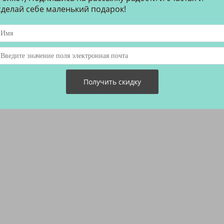
ставлено в нашем магазине, в России можно купить только у на
сделай себе маленький подарок!
ским тенденциям на мануфактурах в Европе. Мы также выполн
ры вы можете найти на сайте
www.clerk-petroff.ru
.