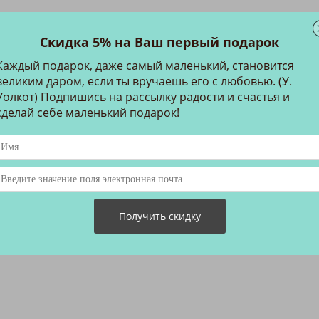
Скидка 5% на Ваш первый подарок
Каждый подарок, даже самый маленький, становится
великим даром, если ты вручаешь его с любовью. (У.
льных и уникальных подарков, промосувениров, подарков р
Уолкот) Подпишись на рассылку радости и счастья и
ставлено в нашем магазине, в России можно купить только у на
сделай себе маленький подарок!
ским тенденциям на мануфактурах в Европе. Мы также выполн
ры вы можете найти на сайте
www.clerk-petroff.ru
.