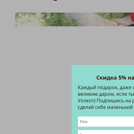
Скидка 5% н
Каждый подарок, даже 
великим даром, если ты
Уолкот) Подпишись на р
сделай себе маленький