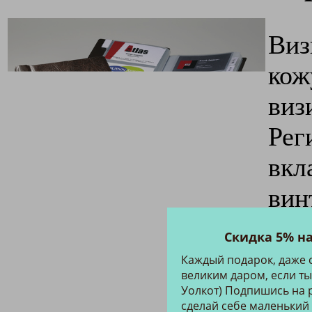
Виз
кож
виз
Рег
вкл
вин
Раз
Скидка 5% н
Про
Каждый подарок, даже 
великим даром, если ты
Гер
Уолкот) Подпишись на р
сделай себе маленький