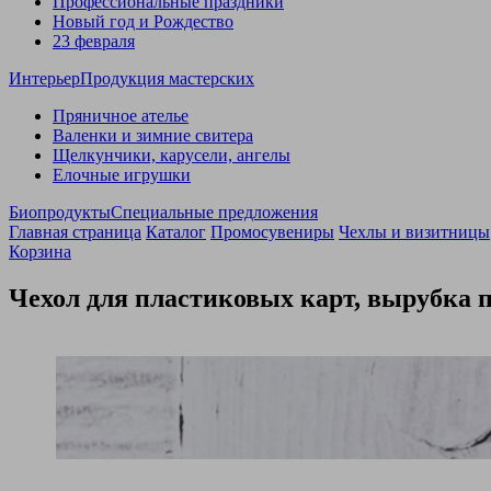
Профессиональные праздники
Новый год и Рождество
23 февраля
Интерьер
Продукция мастерских
Пряничное ателье
Валенки и зимние свитера
Щелкунчики, карусели, ангелы
Елочные игрушки
Биопродукты
Специальные предложения
Главная страница
Каталог
Промосувениры
Чехлы и визитницы
Корзина
Чехол для пластиковых карт, вырубка 